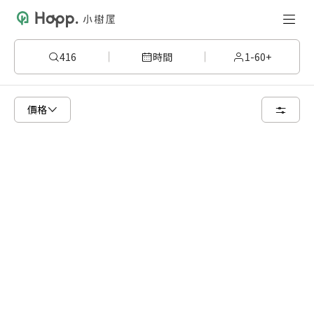
416
時間
1-60+
已顯示可租用空間
總共 1 個空間
價格
4 人