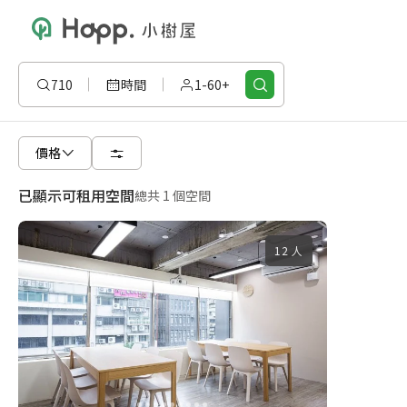
710
時間
1-60+
價格
已顯示可租用空間
總共 1 個空間
12 人