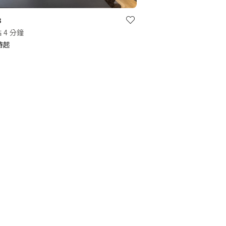
3
 4 分鐘
小時起