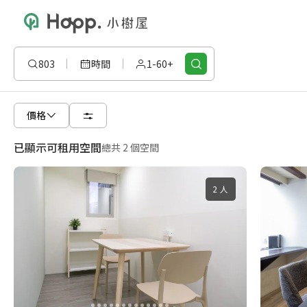
803
時間
1-60+
價格
已顯示可租用空間
總共 2 個空間
2 人