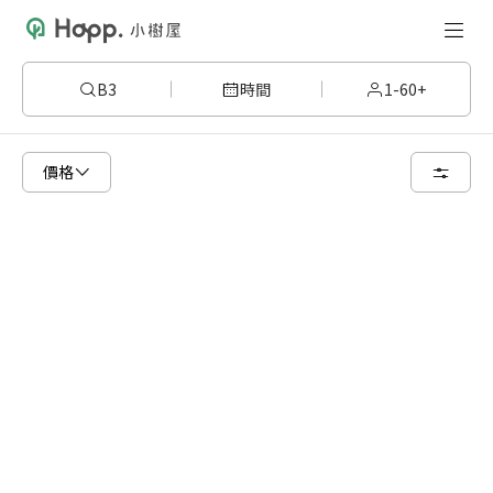
B3
時間
1-60+
已顯示可租用空間
總共 6 個空間
價格
24 人