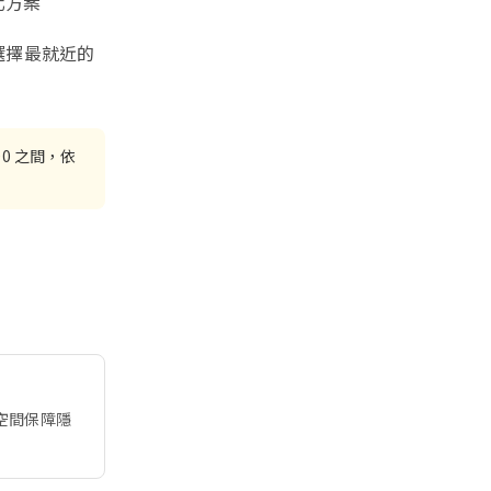
化方案
選擇最就近的
00 之間，依
立空間保障隱