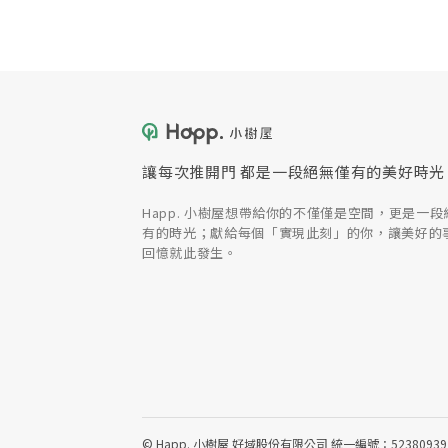
讓每次推開門 都是一段絕無僅有的美好時光
Happ. 小樹屋想帶給你的不僅僅是空間，更是一段
有的時光；獻給每個「實現此刻」的你，讓美好的
回憶就此發生。
© Happ. 小樹屋 好域股份有限公司 統一編號：52380939 All ri