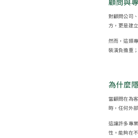
顧問與
對顧問公司
方，更是建
然而，這類
裝潢負擔重
為什麼
當顧問在為
時，任何外
這讓許多專
性。能夠在