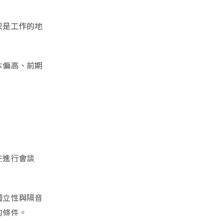
只是工作的地
本偏高、前期
在進行會談
獨立性與隔音
的條件。