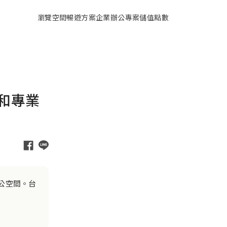
瀏覽空間
暢遊方案
企業辦公專案
儲值點數
和專業
公空間。台