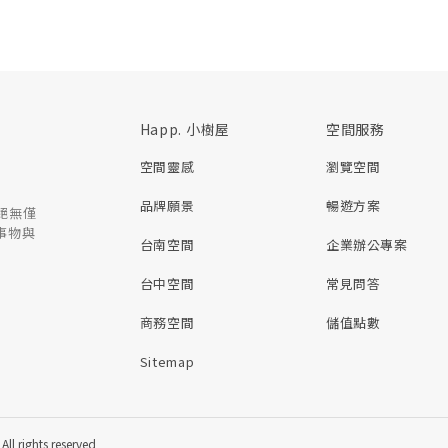
Happ. 小樹屋
空間服務
空間靈感
瀏覽空間
品牌願景
暢遊方案
絕無僅
事物與
台南空間
企業辦公專案
台中空間
常見問答
商務空間
儲值點數
Sitemap
ghts reserved