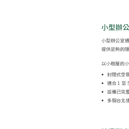
小型辦
小型辦公室通
提供足夠的
以小樹屋的
封閉式空
適合 1 
設備已完
多個台北