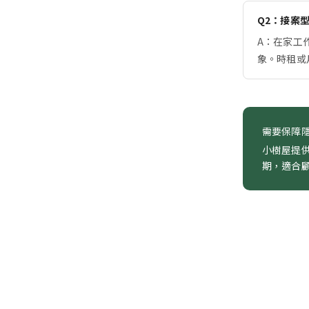
Q2：接案
A：在家工
象。時租或
需要保障
小樹屋提
期，適合