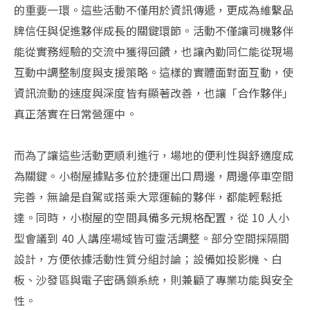
的重要一環。這些活動不僅用於資訊傳遞，更成為維繫品
牌信任與促進夥伴成長的關鍵環節。活動不僅讓司機夥伴
能從實務經驗的交流中獲得回饋，也讓內勤同仁能從現場
互動中調整制度與支援策略。這樣的實體面對面互動，使
資訊流動的速度與深度皆有顯著改善，也讓「合作夥伴」
真正落實在日常營運中。
而為了讓這些活動更順利進行，場地的便利性與舒適度成
為關鍵。小樹屋據點多位於捷運出口周邊，周邊停車空間
完善，無論是自駕或搭乘大眾運輸的夥伴，都能輕鬆抵
達。同時，小樹屋的空間具備多元規格配置，從 10 人小
型會議到 40 人講座場域皆可靈活調整。部分空間採隔間
設計，方便依據活動性質分組討論；設備如投影機、白
板、沙發區與電子密碼鎖系統，則兼顧了專業功能與安全
性。