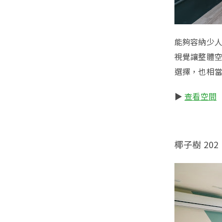
能夠容納少人
視覺讓整體
選擇，也相
▶️
查看空間
椰子樹 202