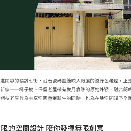
走進閑靜的精誠七街，沿著瓷磚圍牆映入眼簾的淺綠色老屋，正
個新家——椰子樹。保留老屋帶有歲月痕跡的原始外觀，融合簡
，期待老屋作為共享空間重獲新生的同時，也為在地空間賦予全
限的空間設計 陪你發揮無限創意