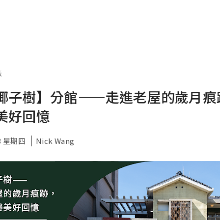
表
椰子樹】分館——走進老屋的歲月痕
美好回憶
13 星期四
Nick Wang