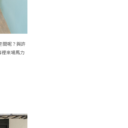
的空間呢？與許
幕裡來場馬力