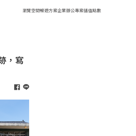
瀏覽空間
暢遊方案
企業辦公專案
儲值點數
跡，寫