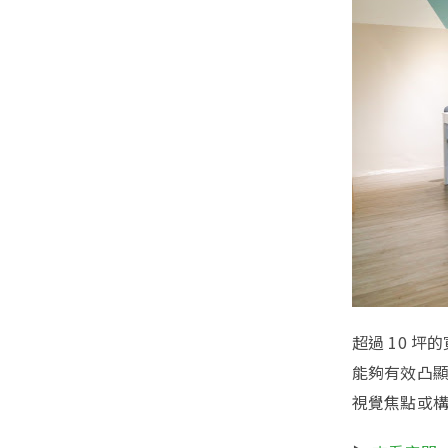
超過 10 
能夠有效凸
視覺焦點或