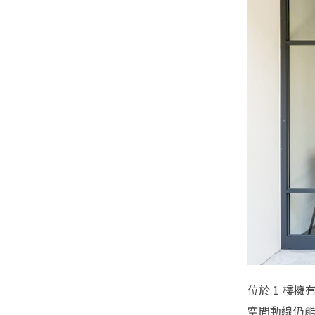
位於 1 樓
空間動線仍