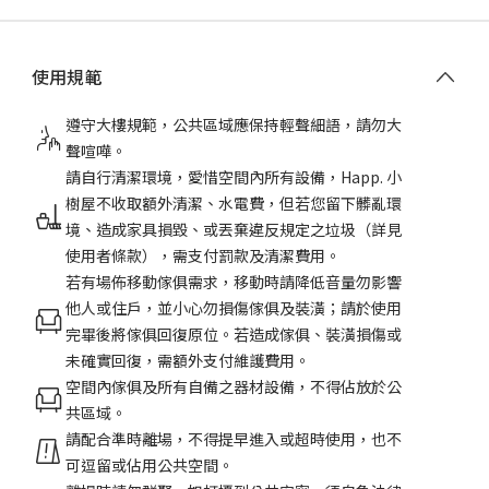
使用規範
遵守大樓規範，公共區域應保持輕聲細語，請勿大
聲喧嘩。
請自行清潔環境，愛惜空間內所有設備，Happ. 小
樹屋不收取額外清潔、水電費，但若您留下髒亂環
境、造成家具損毀、或丟棄違反規定之垃圾（詳見
使用者條款），需支付罰款及清潔費用。
若有場佈移動傢俱需求，移動時請降低音量勿影響
他人或住戶，並小心勿損傷傢俱及裝潢；請於使用
完畢後將傢俱回復原位。若造成傢俱、裝潢損傷或
未確實回復，需額外支付維護費用。
空間內傢俱及所有自備之器材設備，不得佔放於公
共區域。
請配合準時離場，不得提早進入或超時使用，也不
可逗留或佔用公共空間。