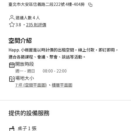
臺北市大安區信義路二段222號 4樓-404房
建議人數 4 人
3.8 ·
235 則評價
空間介紹
Happ. 小樹屋是以時計價的出租空間，線上付款，即訂即用，
適合各類課程、會議、聚會、談話等活動。
開放時段
週一 - 週日
08:00 - 22:00
場地大小
7 坪 (空間平面圖)
、
樓層平面圖
提供的設備服務
桌子 1 張