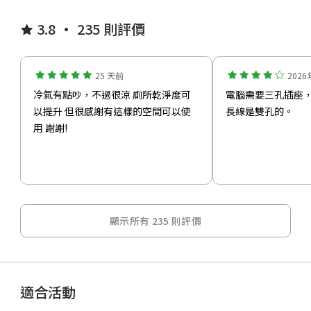
3.8 • 235 則評價
25 天前
202
冷氣有點吵，不過很涼 廁所乾淨度可
電腦需要三孔插座
以提升 但很感謝有這樣的空間可以使
長線是雙孔的。
用 謝謝!
顯示所有 235 則評價
適合活動