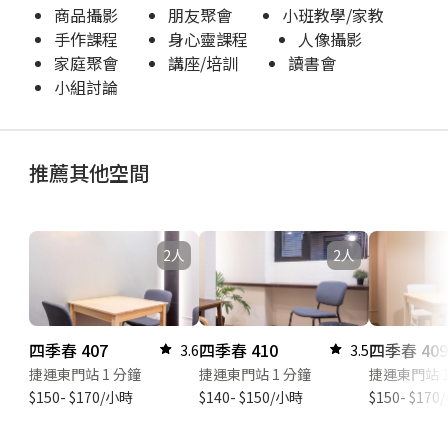
商品攝影
朋友聚會
小班教學/家教
手作課程
身心靈課程
人像攝影
家庭聚會
講座/培訓
讀書會
小組討論
推薦其他空間
2人
2人
四季春 407
四季春 410
四季春 40
3.6
3.5
捷運東門站 1 分鐘
捷運東門站 1 分鐘
捷運東門站 1
$150- $170/小時
$140- $150/小時
$150- $17