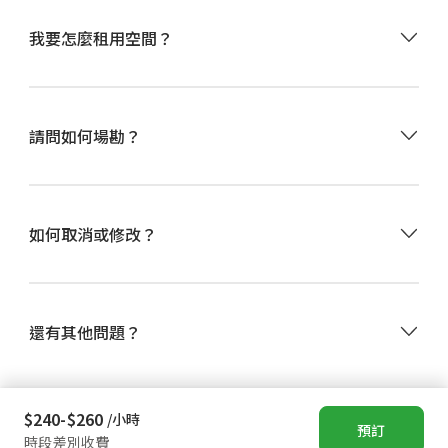
選擇租用的日期、時間，點擊
立即預訂
。
我要怎麼租用空間？
可使用信用卡/金融卡、全盈支付、街口支付、AFTEE先
享後付或儲值點數付款。
付款後，請閱讀
訂單密碼頁
的使用須知，並至信箱收取
預訂成功通知Email
。
•
由於 Happ. 小樹屋是自助式租賃空間，現場無常駐工
活動前5分鐘至現場，於智慧門鎖輸入
請問如何場勘？
訂單密碼頁
提供的
作人員，因此請於網站上付費預訂一小時，再自行進入
4位數門鎖密碼即可進入使用。
空間查看場地。
•
我們盡可能提供最詳細的資訊、符合實際的照片，節
省您現場察看的時間與費用。當然，您可以透過線上客
•
Happ. 小樹屋提供48小時前無條件更改訂單服務，更
服詢問我們其他的資訊。
如何取消或修改？
改訂單包含「取消退費」、「改期」、「延長縮短時
間」、「更改空間」等。
•
更改訂單時，請先進入「訂單記錄」頁面提出「取消
退款」申請，再重新預訂空間。
還有其他問題？
$240-$260
/小時
© Happ. 小樹屋 All rights reserved
預訂
時段差別收費
好域股份有限公司 統一編號：52380939