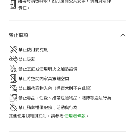
離場時請勿群聚，如打擾到公共安寧，須自負法律
責任。
禁止事項
禁止使用麥克風
禁止吸菸
禁止烹飪或使用明火之加熱設備
禁止將空間內家具搬離空間
禁止攜帶寵物入內（導盲犬則不在此限）
禁止毒品、性愛、攜帶危險物品、賭博等違法行為
禁止殯葬禮儀服務﹑活動與行為
其他使用規範與罰則，請參考
使用者條款
。