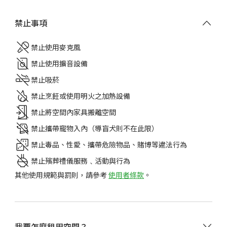
禁止事項
禁止使用麥克風
禁止使用擴音設備
禁止吸菸
禁止烹飪或使用明火之加熱設備
禁止將空間內家具搬離空間
禁止攜帶寵物入內（導盲犬則不在此限）
禁止毒品、性愛、攜帶危險物品、賭博等違法行為
禁止殯葬禮儀服務﹑活動與行為
其他使用規範與罰則，請參考
使用者條款
。
選擇租用的日期、時間，點擊
立即預訂
。
我要怎麼租用空間？
可使用信用卡/金融卡、全盈支付、街口支付、AFTEE先