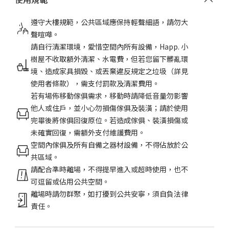
遵守大樓規範，公共區域應保持輕聲細語，請勿大
聲喧嘩。
請自行清潔環境，愛惜空間內所有設備，Happ. 小
樹屋不收取額外清潔、水電費，但若您留下髒亂環
境、造成家具損毀、或丟棄違反規定之垃圾（詳見
使用者條款），需支付罰款及清潔費用。
若有場佈移動傢俱需求，移動時請降低音量勿影響
他人或住戶，並小心勿損傷傢俱及裝潢；請於使用
完畢後將傢俱回復原位。若造成傢俱、裝潢損傷或
未確實回復，需額外支付維護費用。
空間內傢俱及所有自備之器材設備，不得佔放於公
共區域。
請配合準時離場，不得提早進入或超時使用，也不
可逗留或佔用公共空間。
離場時請勿群聚，如打擾到公共安寧，須自負法律
責任。