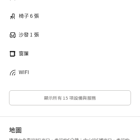
椅子 6 張
沙發 1 張
窗簾
WIFI
顯示所有 15 項設備與服務
地圖
捷運台北車站M1出口，步行約6分鐘；中山站6號出口，步行約