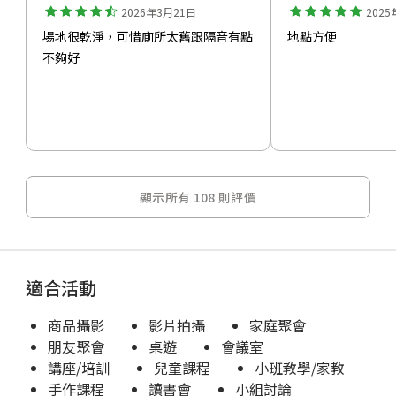
2026年3月21日
2025
場地很乾淨，可惜廁所太舊跟隔音有點
地點方便
不夠好
顯示所有 108 則評價
適合活動
商品攝影
影片拍攝
家庭聚會
朋友聚會
桌遊
會議室
講座/培訓
兒童課程
小班教學/家教
手作課程
讀書會
小組討論