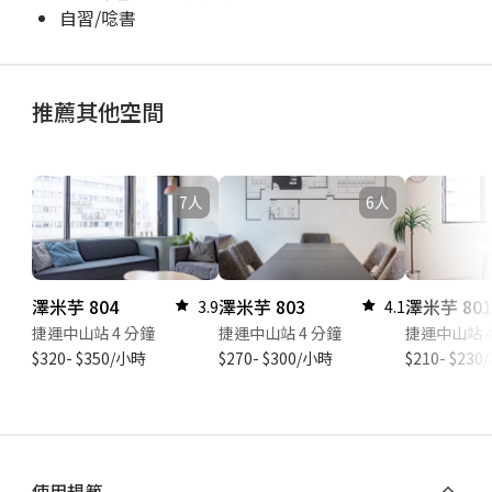
自習/唸書
推薦其他空間
7人
6人
澤米芋 804
澤米芋 803
澤米芋 80
3.9
4.1
捷運中山站 4 分鐘
捷運中山站 4 分鐘
捷運中山站 4
$320- $350/小時
$270- $300/小時
$210- $23
使用規範