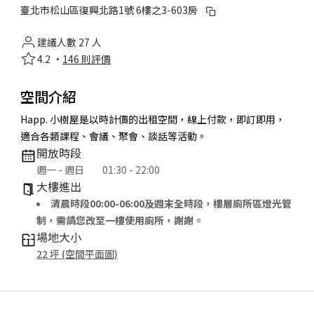
臺北市松山區復興北路1號 6樓之3-603房
建議人數 27 人
4.2 ·
146 則評價
空間介紹
Happ. 小樹屋是以時計價的出租空間，線上付款，即訂即用，
適合各類課程、會議、聚會、談話等活動。
開放時段
週一 - 週日
01:30 - 22:00
大樓進出
清晨時段00:00-06:00及週末全時段，樓層廁所區燈光管
制，需請您改至一樓使用廁所，謝謝。
場地大小
22 坪 (空間平面圖)