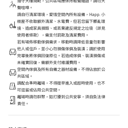
遵守大樓規範，公共區域應保持輕聲細語，請勿大
聲喧嘩。
請自行清潔環境，愛惜空間內所有設備，Happ. 小
樹屋不收取額外清潔、水電費，但若您留下髒亂環
境、造成家具損毀、或丟棄違反規定之垃圾（詳見
使用者條款），需支付罰款及清潔費用。
若有場佈移動傢俱需求，移動時請降低音量勿影響
他人或住戶，並小心勿損傷傢俱及裝潢；請於使用
完畢後將傢俱回復原位。若造成傢俱、裝潢損傷或
未確實回復，需額外支付維護費用。
空間內傢俱及所有自備之器材設備，不得佔放於公
共區域。
請配合準時離場，不得提早進入或超時使用，也不
可逗留或佔用公共空間。
離場時請勿群聚，如打擾到公共安寧，須自負法律
責任。