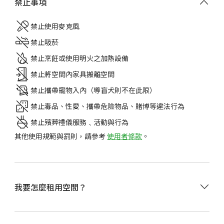
禁止事項
禁止使用麥克風
禁止吸菸
禁止烹飪或使用明火之加熱設備
禁止將空間內家具搬離空間
禁止攜帶寵物入內（導盲犬則不在此限）
禁止毒品、性愛、攜帶危險物品、賭博等違法行為
禁止殯葬禮儀服務﹑活動與行為
其他使用規範與罰則，請參考
使用者條款
。
選擇租用的日期、時間，點擊
立即預訂
。
我要怎麼租用空間？
可使用信用卡/金融卡、全盈支付、街口支付、AFTEE先
享後付或儲值點數付款。
付款後，請閱讀
訂單密碼頁
的使用須知，並至信箱收取
預訂成功通知Email
。
•
由於 Happ. 小樹屋是自助式租賃空間，現場無常駐工