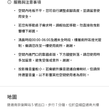
服務與注意事項
空間內地板不平，您可自行調整桌腳高度，並請留意使
用安全。
若您有移動桌子需求時，請輕抬起移動，勿直接拖曳影
響樓下鄰居。
清晨時段00:00-06:00及週末全時段，樓層廁所區燈光管
制，需請您改至一樓使用廁所，謝謝。
空間內進門口的靠牆桌版，下方牆壁剝落，請您使用時
多加留意，避免受傷或意外，謝謝。
投影機音量較小，若需額外擴音建議自備喇叭，但請保
持適當音量，以不影響其他空間使用者為原則。
地圖
捷運南京復興站 5 號出口，步行 7 分鐘，位於亞細亞通商大樓