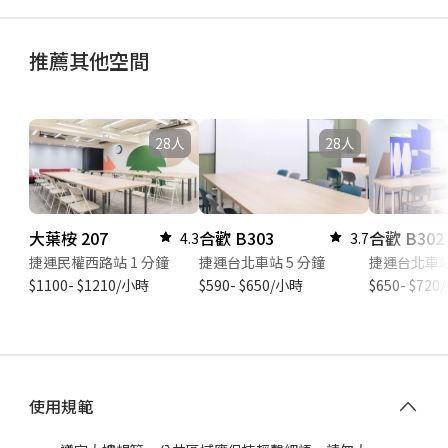
推薦其他空間
28人
28人
大葉桉 207
合歡 B303
合歡 B302
4.3
3.7
捷運民權西路站 1 分鐘
捷運台北車站 5 分鐘
捷運台北車站
$1100- $1210/小時
$590- $650/小時
$650- $72
使用規範