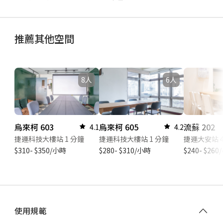
推薦其他空間
8人
6人
烏來柯 603
烏來柯 605
流蘇 202
4.1
4.2
捷運科技大樓站 1 分鐘
捷運科技大樓站 1 分鐘
捷運大安站 4
$310- $350/小時
$280- $310/小時
$240- $26
使用規範