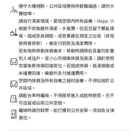
遵守大樓規範，公共區域應保持輕聲細語，請勿大
聲喧嘩。
請自行清潔環境，愛惜空間內所有設備，Happ. 小
樹屋不收取額外清潔、水電費，但若您留下髒亂環
境、造成家具損毀、或丟棄違反規定之垃圾（詳見
使用者條款），需支付罰款及清潔費用。
若有場佈移動傢俱需求，移動時請降低音量勿影響
他人或住戶，並小心勿損傷傢俱及裝潢；請於使用
完畢後將傢俱回復原位。若造成傢俱、裝潢損傷或
未確實回復，需額外支付維護費用。
空間內傢俱及所有自備之器材設備，不得佔放於公
共區域。
請配合準時離場，不得提早進入或超時使用，也不
可逗留或佔用公共空間。
離場時請勿群聚，如打擾到公共安寧，須自負法律
責任。