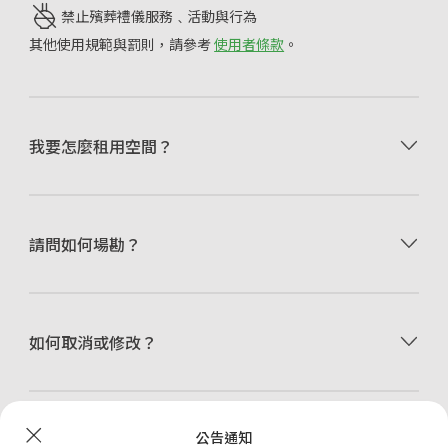
禁止殯葬禮儀服務﹑活動與行為
其他使用規範與罰則，請參考
使用者條款
。
選擇租用的日期、時間，點擊
立即預訂
。
我要怎麼租用空間？
可使用信用卡/金融卡、全盈支付、街口支付、AFTEE先
享後付或儲值點數付款。
付款後，請閱讀
訂單密碼頁
的使用須知，並至信箱收取
預訂成功通知Email
。
•
由於 Happ. 小樹屋是自助式租賃空間，現場無常駐工
活動前5分鐘至現場，於智慧門鎖輸入
請問如何場勘？
訂單密碼頁
提供的
作人員，因此請於網站上付費預訂一小時，再自行進入
4位數門鎖密碼即可進入使用。
空間查看場地。
•
我們盡可能提供最詳細的資訊、符合實際的照片，節
省您現場察看的時間與費用。當然，您可以透過線上客
•
Happ. 小樹屋提供48小時前無條件更改訂單服務，更
服詢問我們其他的資訊。
如何取消或修改？
改訂單包含「取消退費」、「改期」、「延長縮短時
間」、「更改空間」等。
•
更改訂單時，請先進入「訂單記錄」頁面提出「取消
退款」申請，再重新預訂空間。
公告通知
還有其他問題？