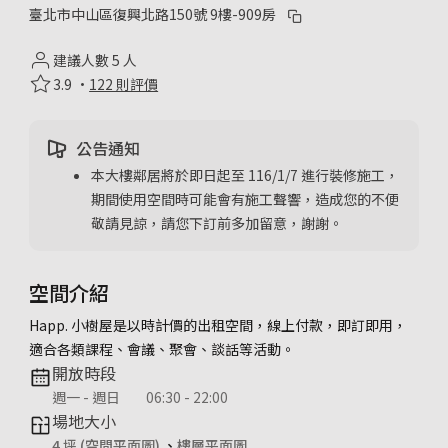
臺北市中山區復興北路150號 9樓-909房
建議人數 5 人
3.9 ·
122 則評價
公告通知
本大樓鄰居將於即日起至 116/1/7 進行裝修施工，
期間使用空間時可能會有施工聲響，造成您的不便
敬請見諒，請您下訂前多加留意，謝謝。
空間介紹
Happ. 小樹屋是以時計價的出租空間，線上付款，即訂即用，
適合各類課程、會議、聚會、談話等活動。
開放時段
週一 - 週日
06:30 - 22:00
場地大小
4 坪 (空間平面圖)
、
樓層平面圖