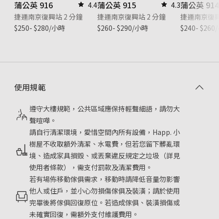
蒲公英 916
蒲公英 915
蒲公英 91
4.4
4.3
捷運南京復興站 2 分鐘
捷運南京復興站 2 分鐘
捷運南京復興
$250- $280/小時
$260- $290/小時
$240- $26
使用規範
遵守大樓規範，公共區域應保持輕聲細語，請勿大
聲喧嘩。
請自行清潔環境，愛惜空間內所有設備，Happ. 小
樹屋不收取額外清潔、水電費，但若您留下髒亂環
境、造成家具損毀、或丟棄違反規定之垃圾（詳見
使用者條款），需支付罰款及清潔費用。
若有場佈移動傢俱需求，移動時請降低音量勿影響
他人或住戶，並小心勿損傷傢俱及裝潢；請於使用
完畢後將傢俱回復原位。若造成傢俱、裝潢損傷或
未確實回復，需額外支付維護費用。