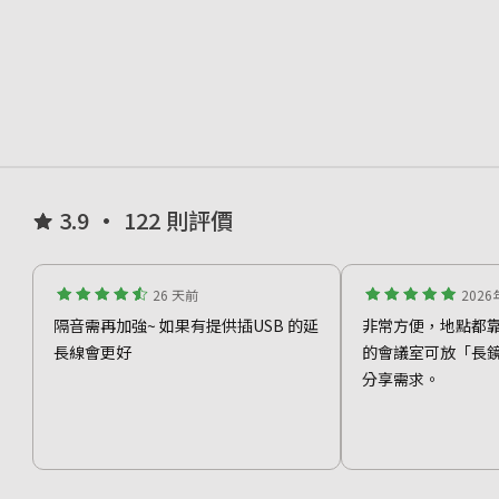
3.9 • 122 則評價
26 天前
202
隔音需再加強~ 如果有提供插USB 的延
非常方便，地點都
長線會更好
的會議室可放「長
分享需求。