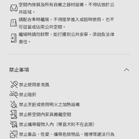
空間內傢俱及所有自備之器材設備，不得佔放於公
共區域。
請配合準時離場，不得提早進入或超時使用，也不
可逗留或佔用公共空間。
離場時請勿群聚，如打擾到公共安寧，須自負法律
責任。
禁止事項
禁止使用麥克風
禁止吸菸
禁止烹飪或使用明火之加熱設備
禁止將空間內家具搬離空間
禁止攜帶寵物入內（導盲犬則不在此限）
禁止毒品、性愛、攜帶危險物品、賭博等違法行為