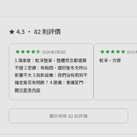
4.3 • 82 則評價
2026年2月3日
2025
1.清潔度：乾淨整潔，整體而言都還算
乾淨，方便
不錯 2.空調：有點悶，還好是冬天所以
影響不大 3.投影設備：我們沒有用到不
確定是否有問題？ 4.建議：會議室門鎖
建議是否能提早10分鐘解鎖？方便會
顯示更多內容
議前準備工作
顯示所有 82 則評價