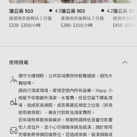
蒲公英 910
蒲公英 903
蒲公英 90
4.3
4.2
捷運南京復興站 2 分鐘
捷運南京復興站 2 分鐘
捷運南京復興
$320- $350/小時
$280- $310/小時
$450- $50
使用規範
遵守大樓規範，公共區域應保持輕聲細語，請勿大
聲喧嘩。
請自行清潔環境，愛惜空間內所有設備，Happ. 小
樹屋不收取額外清潔、水電費，但若您留下髒亂環
境、造成家具損毀、或丟棄違反規定之垃圾（詳見
使用者條款），需支付罰款及清潔費用。
若有場佈移動傢俱需求，移動時請降低音量勿影響
他人或住戶，並小心勿損傷傢俱及裝潢；請於使用
完畢後將傢俱回復原位。若造成傢俱、裝潢損傷或