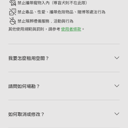
禁止攜帶寵物入內（導盲犬則不在此限）
禁止毒品、性愛、攜帶危險物品、賭博等違法行為
禁止殯葬禮儀服務﹑活動與行為
其他使用規範與罰則，請參考
使用者條款
。
選擇租用的日期、時間，點擊
立即預訂
。
我要怎麼租用空間？
可使用信用卡/金融卡、全盈支付、街口支付、AFTEE先
享後付或儲值點數付款。
付款後，請閱讀
訂單密碼頁
的使用須知，並至信箱收取
預訂成功通知Email
。
•
由於 Happ. 小樹屋是自助式租賃空間，現場無常駐工
活動前5分鐘至現場，於智慧門鎖輸入
請問如何場勘？
訂單密碼頁
提供的
作人員，因此請於網站上付費預訂一小時，再自行進入
4位數門鎖密碼即可進入使用。
空間查看場地。
•
我們盡可能提供最詳細的資訊、符合實際的照片，節
省您現場察看的時間與費用。當然，您可以透過線上客
•
Happ. 小樹屋提供48小時前無條件更改訂單服務，更
服詢問我們其他的資訊。
如何取消或修改？
改訂單包含「取消退費」、「改期」、「延長縮短時
間」、「更改空間」等。
•
更改訂單時，請先進入「訂單記錄」頁面提出「取消