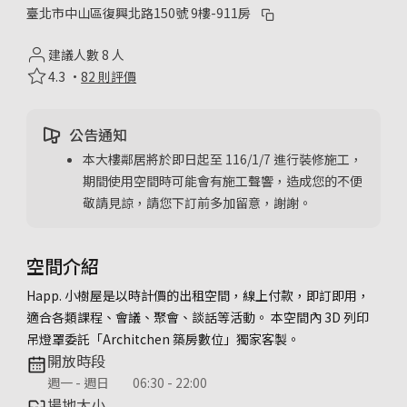
臺北市中山區復興北路150號 9樓-911房
建議人數 8 人
4.3 ·
82 則評價
公告通知
本大樓鄰居將於即日起至 116/1/7 進行裝修施工，
期間使用空間時可能會有施工聲響，造成您的不便
敬請見諒，請您下訂前多加留意，謝謝。
空間介紹
Happ. 小樹屋是以時計價的出租空間，線上付款，即訂即用，
適合各類課程、會議、聚會、談話等活動。 本空間內 3D 列印
吊燈罩委託「Architchen 築房數位」獨家客製。
開放時段
週一 - 週日
06:30 - 22:00
場地大小