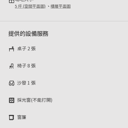
5 坪 (空間平面圖)
、
樓層平面圖
提供的設備服務
桌子 2 張
椅子 8 張
沙發 1 張
採光窗(不能打開)
窗簾