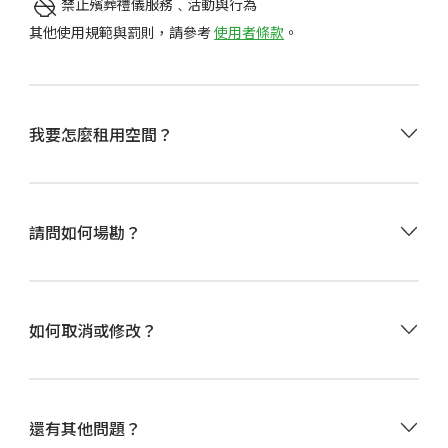
禁止殯葬禮儀服務﹑活動與行為
其他使用規範與罰則，請參考
使用者條款
。
選擇租用的日期、時間，點擊
立即預訂
。
我要怎麼租用空間？
可使用信用卡/金融卡、全盈支付、街口支付、AFTEE先
享後付或儲值點數付款。
付款後，請閱讀
訂單密碼頁
的使用須知，並至信箱收取
預訂成功通知Email
。
•
由於 Happ. 小樹屋是自助式租賃空間，現場無常駐工
活動前5分鐘至現場，於智慧門鎖輸入
請問如何場勘？
訂單密碼頁
提供的
作人員，因此請於網站上付費預訂一小時，再自行進入
4位數門鎖密碼即可進入使用。
空間查看場地。
•
我們盡可能提供最詳細的資訊、符合實際的照片，節
省您現場察看的時間與費用。當然，您可以透過線上客
•
Happ. 小樹屋提供48小時前無條件更改訂單服務，更
服詢問我們其他的資訊。
如何取消或修改？
改訂單包含「取消退費」、「改期」、「延長縮短時
間」、「更改空間」等。
•
更改訂單時，請先進入「訂單記錄」頁面提出「取消
退款」申請，再重新預訂空間。
還有其他問題？