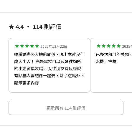
4.4 • 114 則評價
2025年12月22日
2025
雖說是辦公大樓的關係，晚上本就沒什
已多次租用的房間
麼人出入！ 光是電梯口以及通往廁所
水機，推薦
的小走廊偏灰暗， 女性朋友有反應說
有點嚇人需結伴一起去，除了這點外其
他都還算不錯！ 以及發現拉圾筒似乎
顯示更多內容
小了點，也很抱歉～我們因為發現拉圾
筒塞不下了！ 只好整理一下放在拉圾
筒旁邊！也辛苦清潔人員的整理！ 但
顯示所有 114 則評價
對我們來說整理感覺都是不錯的！！