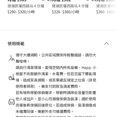
捷運民權西路站 4 分鐘
捷運民權西路站 4 分鐘
捷運民權西路
$290- $320/小時
$320- $360/小時
$360- $40
使用規範
遵守大樓規範，公共區域應保持輕聲細語，請勿大
聲喧嘩。
請自行清潔環境，愛惜空間內所有設備，Happ. 小
樹屋不收取額外清潔、水電費，但若您留下髒亂環
境、造成家具損毀、或丟棄違反規定之垃圾（詳見
使用者條款），需支付罰款及清潔費用。
若有場佈移動傢俱需求，移動時請降低音量勿影響
他人或住戶，並小心勿損傷傢俱及裝潢；請於使用
完畢後將傢俱回復原位。若造成傢俱、裝潢損傷或
未確實回復，需額外支付維護費用。