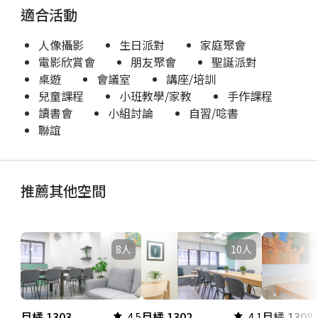
適合活動
人像攝影
生日派對
家庭聚會
電影欣賞會
朋友聚會
聖誕派對
桌遊
會議室
講座/培訓
兒童課程
小班教學/家教
手作課程
讀書會
小組討論
自習/唸書
聯誼
推薦其他空間
8人
10人
月橘 1303
月橘 1302
月橘 1308
4.5
4.1