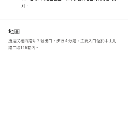
則。
地圖
捷運民權西路站 3 號出口，步行 4 分鐘。主要入口位於中山北
路二段116巷內。