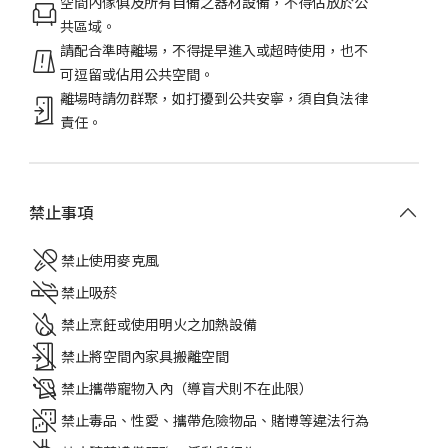
空間內傢俱及所有自備之器材設備，不得佔放於公
共區域。
請配合準時離場，不得提早進入或超時使用，也不
可逗留或佔用公共空間。
離場時請勿群聚，如打擾到公共安寧，須自負法律
責任。
禁止事項
禁止使用麥克風
禁止吸菸
禁止烹飪或使用明火之加熱設備
禁止將空間內家具搬離空間
禁止攜帶寵物入內（導盲犬則不在此限）
禁止毒品、性愛、攜帶危險物品、賭博等違法行為