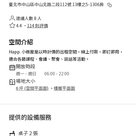
臺北市中山區中山北路二段112號 13樓之5-1306房
建議人數 8 人
4.4 ·
114 則評價
空間介紹
Happ. 小樹屋是以時計價的出租空間，線上付款，即訂即用，
適合各類課程、會議、聚會、談話等活動。
開放時段
週一 - 週日
06:00 - 22:00
場地大小
6 坪 (空間平面圖)
、
樓層平面圖
提供的設備服務
桌子 2 張