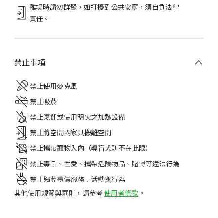
離場時請勿群聚，如打擾到公共安寧，須自負法律
責任。
禁止事項
禁止使用麥克風
禁止吸菸
禁止烹飪或使用明火之加熱設備
禁止將空間內家具搬離空間
禁止攜帶寵物入內（導盲犬則不在此限）
禁止毒品、性愛、攜帶危險物品、賭博等違法行為
禁止殯葬禮儀服務﹑活動與行為
其他使用規範與罰則，請參考
使用者條款
。