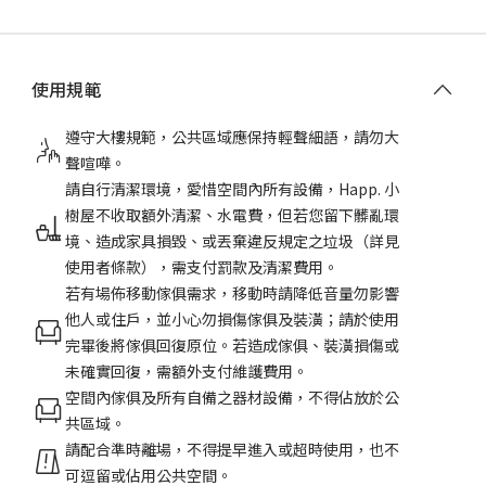
使用規範
遵守大樓規範，公共區域應保持輕聲細語，請勿大
聲喧嘩。
請自行清潔環境，愛惜空間內所有設備，Happ. 小
樹屋不收取額外清潔、水電費，但若您留下髒亂環
境、造成家具損毀、或丟棄違反規定之垃圾（詳見
使用者條款），需支付罰款及清潔費用。
若有場佈移動傢俱需求，移動時請降低音量勿影響
他人或住戶，並小心勿損傷傢俱及裝潢；請於使用
完畢後將傢俱回復原位。若造成傢俱、裝潢損傷或
未確實回復，需額外支付維護費用。
空間內傢俱及所有自備之器材設備，不得佔放於公
共區域。
請配合準時離場，不得提早進入或超時使用，也不
可逗留或佔用公共空間。