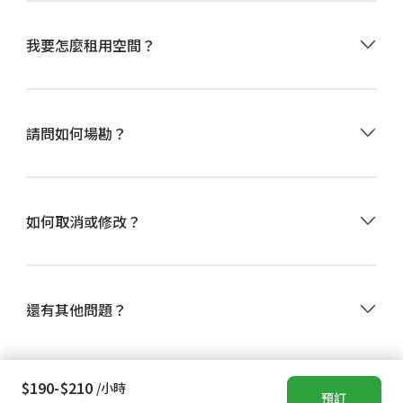
選擇租用的日期、時間，點擊
立即預訂
。
我要怎麼租用空間？
可使用信用卡/金融卡、全盈支付、街口支付、AFTEE先
享後付或儲值點數付款。
付款後，請閱讀
訂單密碼頁
的使用須知，並至信箱收取
預訂成功通知Email
。
•
由於 Happ. 小樹屋是自助式租賃空間，現場無常駐工
活動前5分鐘至現場，於智慧門鎖輸入
請問如何場勘？
訂單密碼頁
提供的
作人員，因此請於網站上付費預訂一小時，再自行進入
4位數門鎖密碼即可進入使用。
空間查看場地。
•
我們盡可能提供最詳細的資訊、符合實際的照片，節
省您現場察看的時間與費用。當然，您可以透過線上客
•
Happ. 小樹屋提供48小時前無條件更改訂單服務，更
服詢問我們其他的資訊。
如何取消或修改？
改訂單包含「取消退費」、「改期」、「延長縮短時
間」、「更改空間」等。
•
更改訂單時，請先進入「訂單記錄」頁面提出「取消
退款」申請，再重新預訂空間。
還有其他問題？
$190-$210
/小時
© Happ. 小樹屋 All rights reserved
預訂