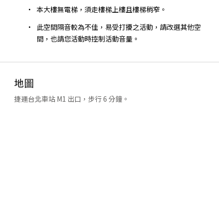
本大樓無電梯，須走樓梯上樓且樓梯稍窄。
此空間隔音較為不佳，易受打擾之活動，請改選其他空
間，也請您活動時控制活動音量。
地圖
捷運台北車站 M1 出口，步行 6 分鐘。