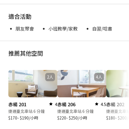
適合活動
朋友聚會
小班教學/家教
自習/唸書
推薦其他空間
2人
4人
赤楊 201
赤楊 206
赤楊 202
4
4.5
捷運臺北車站 6 分鐘
捷運臺北車站 6 分鐘
捷運臺北車站
$170- $190/小時
$220- $250/小時
$180- $20