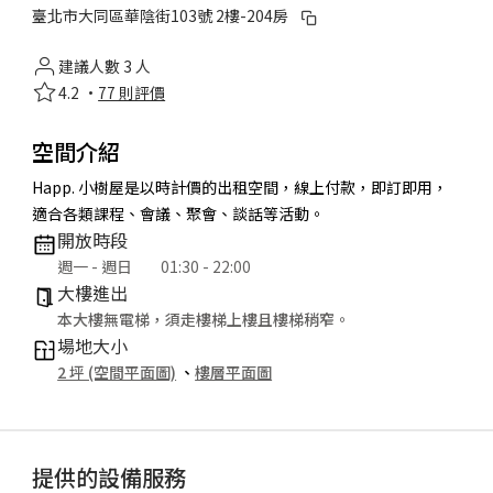
臺北市大同區華陰街103號 2樓-204房
建議人數 3 人
4.2 ·
77 則評價
空間介紹
Happ. 小樹屋是以時計價的出租空間，線上付款，即訂即用，
適合各類課程、會議、聚會、談話等活動。
開放時段
週一 - 週日
01:30 - 22:00
大樓進出
本大樓無電梯，須走樓梯上樓且樓梯稍窄。
場地大小
2 坪 (空間平面圖)
、
樓層平面圖
提供的設備服務