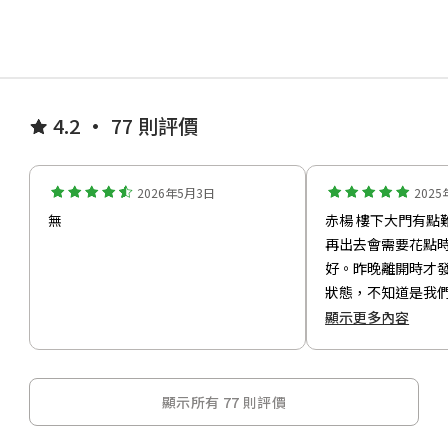
4.2 • 77 則評價
2026年5月3日
202
無
赤楊 樓下大門有點難操作，進門後要
再出去會需要花點
好。昨晚離開時才
狀態，不知道是我
成的。好像是鎖閂
顯示更多內容
早，加上大門有點
確位置鎖閂便伸出
定。 有一間廁
顯示所有 77 則評價