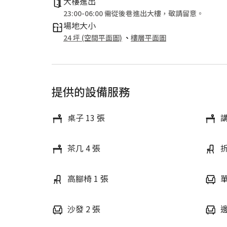
大樓進出
23:00-06:00 需從後巷進出大樓，敬請留意。
場地大小
24 坪 (空間平面圖)
、
樓層平面圖
提供的設備服務
桌子 13 張
講
茶几 4 張
折
高腳椅 1 張
單
沙發 2 張
邊