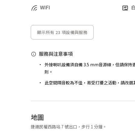
WIFI
白
顯示所有 23 項設備與服務
服務與注意事項
外接喇叭設備須自備 3.5 mm音源線，但請保
則。
此空間隔音較為不佳，易受打擾之活動，請改選
地圖
捷運民權西路站 7 號出口，步行 1 分鐘。