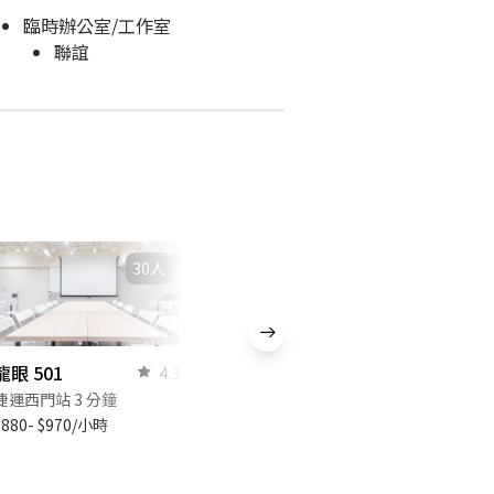
臨時辦公室/工作室
聯誼
30人
龍眼 501
4.3
捷運西門站 3 分鐘
$880- $970/小時