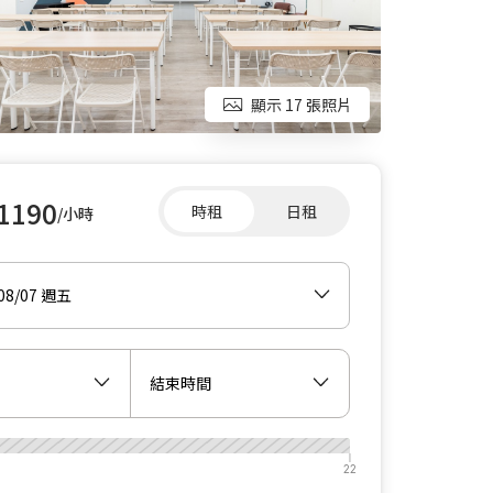
顯示 17 張照片
1190
時租
日租
/小時
/08/07 週五
結束時間
22
22