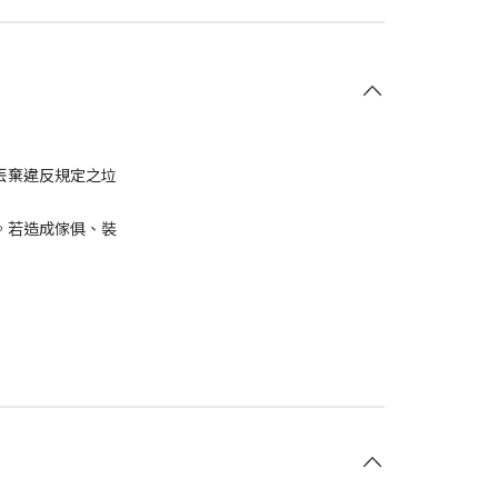
丟棄違反規定之垃
。若造成傢俱、裝