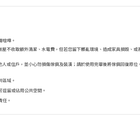
聲喧嘩。
 小樹屋不收取額外清潔、水電費，但若您留下髒亂環境、造成家具損毀、或
他人或住戶，並小心勿損傷傢俱及裝潢；請於使用完畢後將傢俱回復原位
共區域。
可逗留或佔用公共空間。
責任。