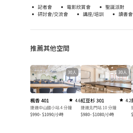
記者會
電影欣賞會
聖誕派對
研討會/交流會
講座/培訓
讀書會
推薦其他空間
30人
30人
楓香 401
紅豆杉 301
4.6
4.2
捷運中山國小站 4 分鐘
捷運北門站 10 分鐘
$990- $1090/小時
$980- $1080/小時