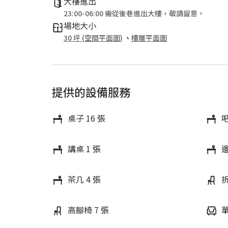
大樓進出
23:00-06:00 需從後巷進出大樓，敬請留意。
場地大小
30 坪 (空間平面圖)
、
樓層平面圖
提供的設備服務
桌子 16 張
吧
講桌 1 張
邊
茶几 4 張
折
高腳椅 7 張
單