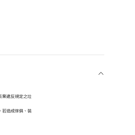
丟棄違反規定之垃
。若造成傢俱、裝