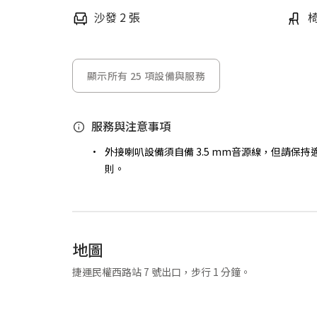
沙發 2 張
椅
顯示所有 25 項設備與服務
服務與注意事項
外接喇叭設備須自備 3.5 mm音源線，但請保
則。
地圖
捷運民權西路站 7 號出口，步行 1 分鐘。