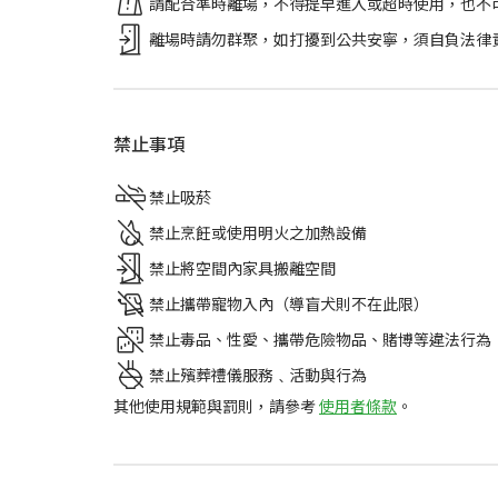
請配合準時離場，不得提早進入或超時使用，也不
離場時請勿群聚，如打擾到公共安寧，須自負法律
禁止事項
禁止吸菸
禁止烹飪或使用明火之加熱設備
禁止將空間內家具搬離空間
禁止攜帶寵物入內（導盲犬則不在此限）
禁止毒品、性愛、攜帶危險物品、賭博等違法行為
禁止殯葬禮儀服務﹑活動與行為
其他使用規範與罰則，請參考
使用者條款
。
選擇租用的日期、時間，點擊
立即預訂
。