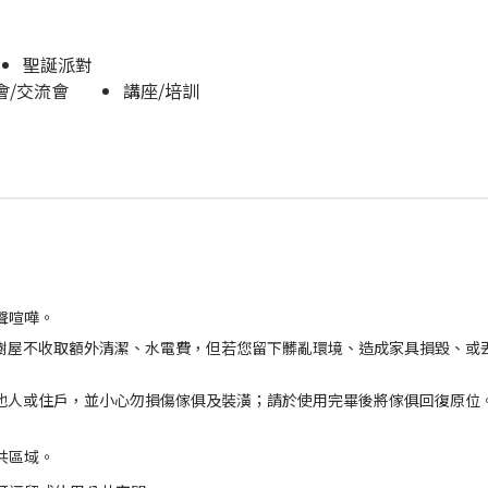
聖誕派對
會/交流會
講座/培訓
聲喧嘩。
 小樹屋不收取額外清潔、水電費，但若您留下髒亂環境、造成家具損毀、或
他人或住戶，並小心勿損傷傢俱及裝潢；請於使用完畢後將傢俱回復原位
共區域。