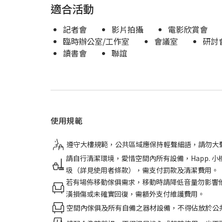
適合活動
記者會
影片拍攝
電影欣賞會
臨時辦公室/工作室
會議室
研討
讀書會
聯誼
使用規範
遵守大樓規範，公共區域應保持輕聲細語，請勿大
請自行清潔環境，愛惜空間內所有設備，Happ.
圾（詳見使用者條款），需支付罰款及清潔費用。
若有場佈移動傢俱需求，移動時請降低音量勿影響
潢損傷或未確實回復，需額外支付維護費用。
空間內傢俱及所有自備之器材設備，不得佔放於公