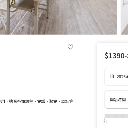
$1390-
2026
開始時間
訂即用，適合各類課程、會議、聚會、談話等
1:30
1:30