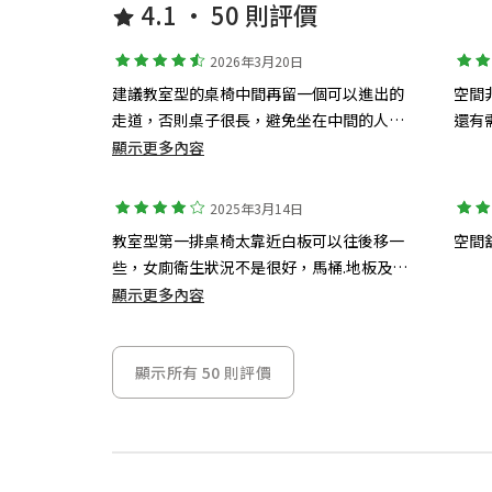
4.1 • 50 則評價
2026年3月20日
建議教室型的桌椅中間再留一個可以進出的
空間
走道，否則桌子很長，避免坐在中間的人要
還有
進出的麻煩，以及打擾到其他座位的人。 廁
顯示更多內容
所建議每一間都要放置一瓶酒精噴瓶，才能
降低有人不敢做下如廁，廁所髒亂的情況。
2025年3月14日
教室型第一排桌椅太靠近白板可以往後移一
空間
些，女廁衛生狀況不是很好，馬桶.地板及垃
圾桶很滿、異味撲鼻，建議可以增加打掃頻
顯示更多內容
率，遇到消防警鈴測試有干擾到上課品質
顯示所有 50 則評價