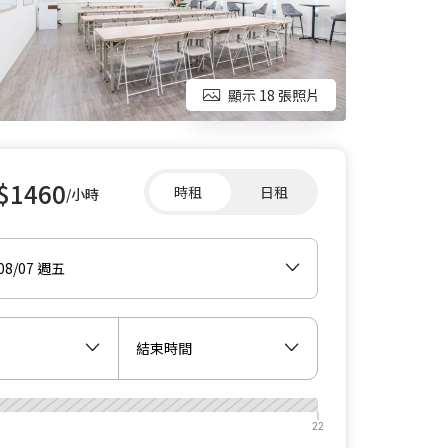
顯示 18 張照片
$1460
時租
日租
/小時
/08/07 週五
結束時間
22
22