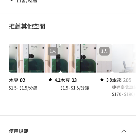
自習/唸書
推薦其他空間
1人
1人
木豆 02
木豆 03
本來 205
4.1
3.8
捷運臺北車站
$1.5- $1.5/分鐘
$1.5- $1.5/分鐘
$170- $19
使用規範