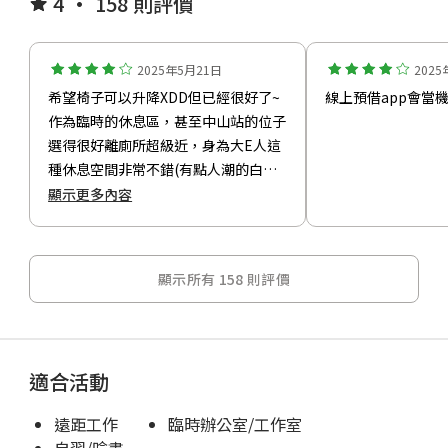
4 • 158 則評價
2025年5月21日
202
希望椅子可以升降XDD但已經很好了~
線上預借app會當
作為臨時的休息區，甚至中山站的位子
選得很好離廁所超級近，身為大E人這
種休息空間非常不錯(有點人潮的白噪
音)，不過因為第一次使用對歸還不太
顯示更多內容
熟悉，希望可以多點詳細指引，不然差
點又要問客服了Q
顯示所有 158 則評價
適合活動
遠距工作
臨時辦公室/工作室