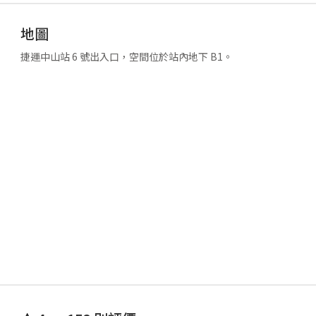
地圖
捷運中山站 6 號出入口，空間位於站內地下 B1。