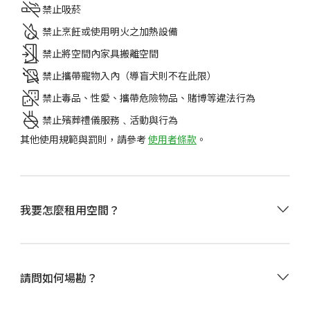
禁止吸菸
禁止烹飪或使用明火之加熱設備
禁止將空間內家具搬離空間
禁止攜帶寵物入內（導盲犬則不在此限）
禁止毒品、性愛、攜帶危險物品、賭博等違法行為
禁止殯葬禮儀服務﹑活動與行為
其他使用規範與罰則，請參考
使用者條款
。
加入LINE 官方帳號
@happandnow
點擊
立即預訂
，掃
我要怎麼租用空間？
描現場 QR 碼取得門鎖密碼即可使用。
•
Happ& Now提供即時的自助服務，現場無常駐人
請問如何場勘？
員，如需場勘請直接透過
官方 LINE app
租用查看設備環
境。