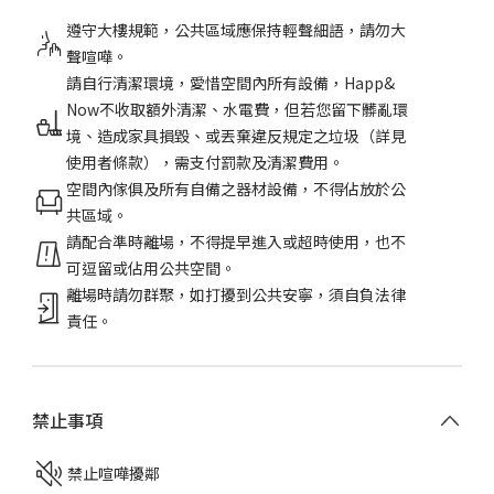
遵守大樓規範，公共區域應保持輕聲細語，請勿大
聲喧嘩。
請自行清潔環境，愛惜空間內所有設備，Happ&
Now不收取額外清潔、水電費，但若您留下髒亂環
境、造成家具損毀、或丟棄違反規定之垃圾（詳見
使用者條款），需支付罰款及清潔費用。
空間內傢俱及所有自備之器材設備，不得佔放於公
共區域。
請配合準時離場，不得提早進入或超時使用，也不
可逗留或佔用公共空間。
離場時請勿群聚，如打擾到公共安寧，須自負法律
責任。
禁止事項
禁止喧嘩擾鄰