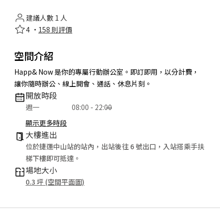
建議人數 1 人
4 ·
158 則評價
空間介紹
Happ& Now 是你的專屬行動辦公室。即訂即用，以分計費，
讓你隨時辦公、線上開會、通話、休息片刻。
開放時段
週一
08:00 - 22:00
週二
11:00 - 22:00
顯示更多時段
週三
08:00 - 22:00
大樓進出
週四
11:00 - 22:00
位於捷運中山站的站內，出站後往 6 號出口，入站搭乘手扶
週五
08:00 - 22:00
梯下樓即可抵達。
週六
11:00 - 22:00
場地大小
週日
08:00 - 22:00
0.3 坪 (空間平面圖)