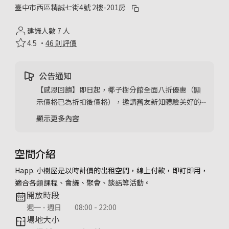
臺中市西區精誠七街4號 2樓-201房
建議人數 7 人
4.5 ·
46 則評價
公告通知
【感恩回饋】即日起，椰子樹分館全面八折優惠（顯
示價格已為折扣後價格），邀請舊友新知體驗美好的
時光！
顯示更多內容
【汽機車停放】因椰子樹分館坐落於住宅社區，請小
樹屋用戶勿將汽機車停放於周邊住戶門口，以免影響
當地住戶進出，感謝配合．
空間介紹
Happ. 小樹屋是以時計價的出租空間，線上付款，即訂即用，
適合各類課程、會議、聚會、談話等活動。
開放時段
週一 - 週日
08:00 - 22:00
場地大小