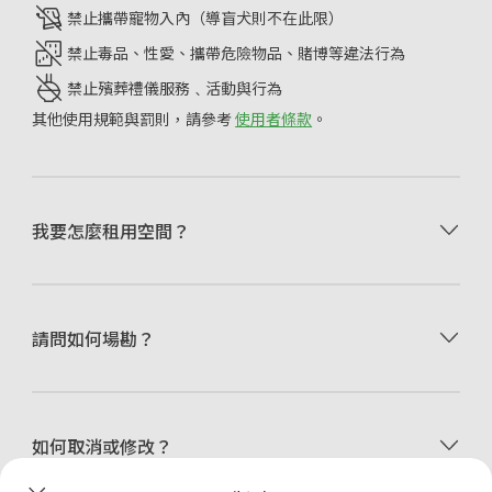
禁止攜帶寵物入內（導盲犬則不在此限）
禁止毒品、性愛、攜帶危險物品、賭博等違法行為
禁止殯葬禮儀服務﹑活動與行為
其他使用規範與罰則，請參考
使用者條款
。
選擇租用的日期、時間，點擊
立即預訂
。
我要怎麼租用空間？
可使用信用卡/金融卡、全盈支付、街口支付、AFTEE先
享後付或儲值點數付款。
付款後，請閱讀
訂單密碼頁
的使用須知，並至信箱收取
預訂成功通知Email
。
•
由於 Happ. 小樹屋是自助式租賃空間，現場無常駐工
活動前5分鐘至現場，於智慧門鎖輸入
請問如何場勘？
訂單密碼頁
提供的
作人員，因此請於網站上付費預訂一小時，再自行進入
4位數門鎖密碼即可進入使用。
空間查看場地。
•
我們盡可能提供最詳細的資訊、符合實際的照片，節
省您現場察看的時間與費用。當然，您可以透過線上客
•
Happ. 小樹屋提供48小時前無條件更改訂單服務，更
服詢問我們其他的資訊。
如何取消或修改？
改訂單包含「取消退費」、「改期」、「延長縮短時
間」、「更改空間」等。