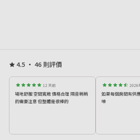
4.5 • 46 則評價
12 天前
202
場地舒服 空間寬敞 價格合理 隔音稍稍
如果每個房間有供
的需要注意 但整體是很棒的
啡