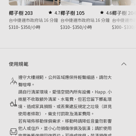
椰子樹 203
椰子樹 105
椰子樹 20
4.7
4.6
台中捷運市政府站 16 分鐘
台中捷運市政府站 16 分鐘
台中捷運市政
$310- $350/小時
$310- $350/小時
$300- $33
使用規範
遵守大樓規範，公共區域應保持輕聲細語，請勿大
聲喧嘩。
請自行清潔環境，愛惜空間內所有設備，Happ. 小
樹屋不收取額外清潔、水電費，但若您留下髒亂環
境、造成家具損毀、或丟棄違反規定之垃圾（詳見
使用者條款），需支付罰款及清潔費用。
若有場佈移動傢俱需求，移動時請降低音量勿影響
他人或住戶，並小心勿損傷傢俱及裝潢；請於使用
完畢後將傢俱回復原位。若造成傢俱、裝潢損傷或