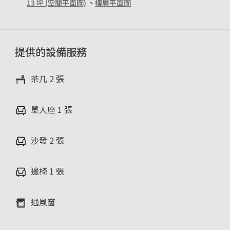
13 坪 (空間平面圖)
、
樓層平面圖
提供的設備服務
茶几 2 張
單人座 1 張
沙發 2 張
邊椅 1 張
通風窗