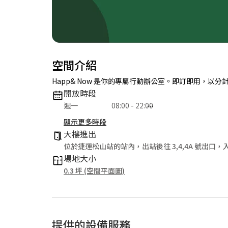
空間介紹
Happ& Now 是你的專屬行動辦公室。即訂即用，
開放時段
週一
08:00 - 22:00
週二
11:00 - 22:00
顯示更多時段
週三
08:00 - 22:00
大樓進出
週四
11:00 - 22:00
位於捷運松山站的站內，出站後往 3,4,4A 號出
週五
08:00 - 22:00
場地大小
週六
11:00 - 22:00
0.3 坪 (空間平面圖)
週日
08:00 - 22:00
提供的設備服務