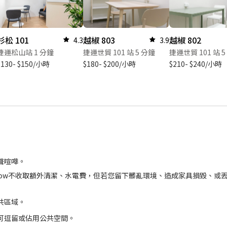
杉松 101
越椒 803
越椒 802
4.3
3.9
捷運松山站 1 分鐘
捷運世貿 101 站 5 分鐘
捷運世貿 101 站 5
$130- $150/小時
$180- $200/小時
$210- $240/小時
聲喧嘩。
 Now不收取額外清潔、水電費，但若您留下髒亂環境、造成家具損毀、或
共區域。
可逗留或佔用公共空間。