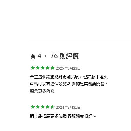
4 • 76 則評價
2025年6月23日
希望這個設施能夠更加拓展，也許願中壢火
車站可以有這個設施💕 真的是突發要開會或
是面試的救星
顯示更多內容
2024年7月31日
期待能拓展更多站點 客服態度很好～