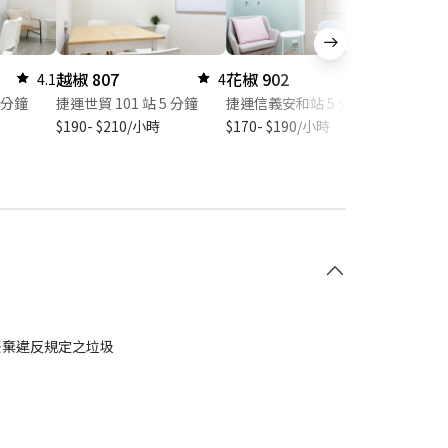
越椒 807
花椒 902
天南星 
4.1
4
3.9
 分鐘
捷運世貿 101 站 5 分鐘
捷運信義安和站 5 分鐘
捷運南京
$190- $210/小時
$170- $190/小時
$150- 
丟棄違反規定之垃圾