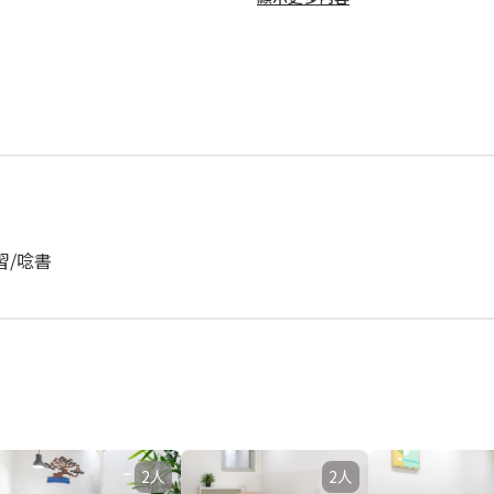
習/唸書
2人
2人