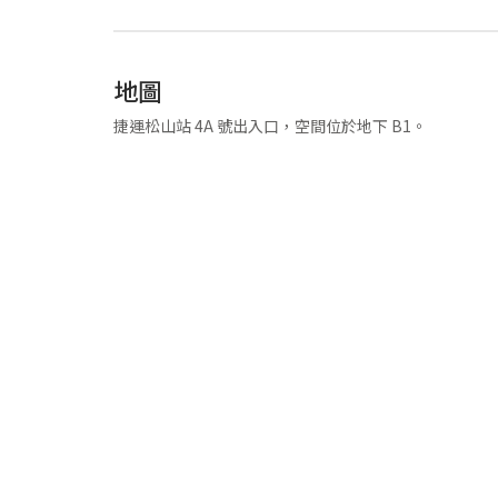
地圖
捷運松山站 4A 號出入口，空間位於地下 B1。