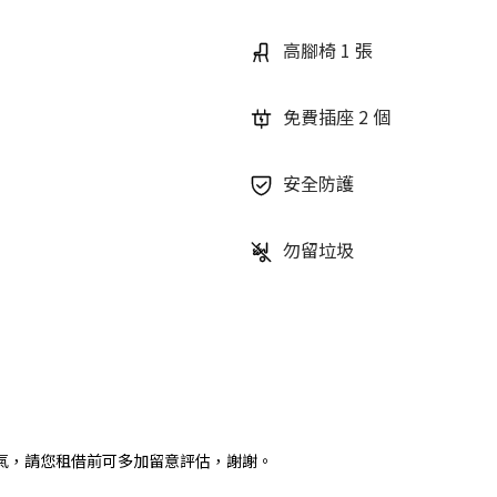
高腳椅 1 張
免費插座 2 個
安全防護
勿留垃圾
氣，請您租借前可多加留意評估，謝謝。