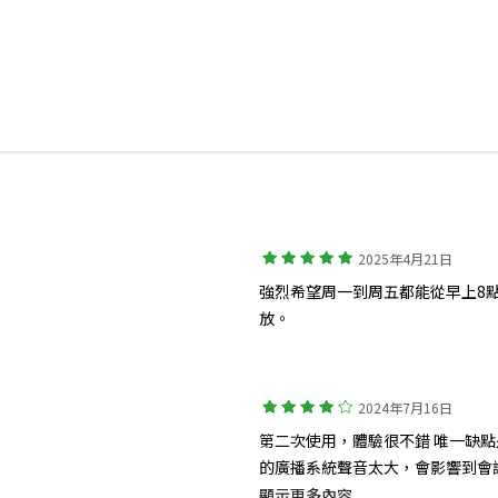
2025年4月21日
強烈希望周一到周五都能從早上8
放。
2024年7月16日
第二次使用，體驗很不錯 唯一缺
的廣播系統聲音太大，會影響到會
爾有路人經過一直張望XD
顯示更多內容