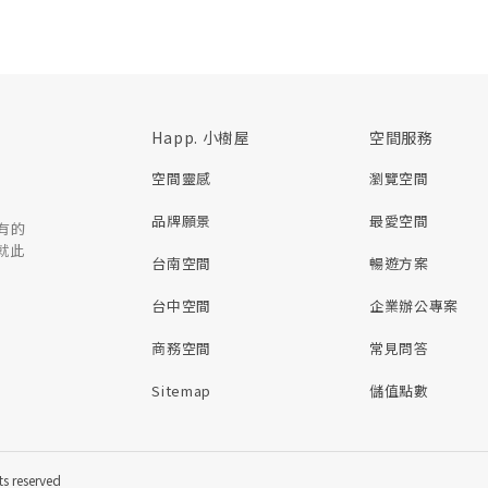
Happ. 小樹屋
空間服務
空間靈感
瀏覽空間
品牌願景
最愛空間
有的
就此
台南空間
暢遊方案
台中空間
企業辦公專案
商務空間
常見問答
Sitemap
儲值點數
reserved