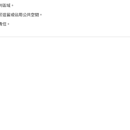
共區域。
可逗留或佔用公共空間。
責任。