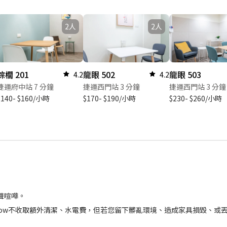
2人
2人
棕櫚 201
龍眼 502
龍眼 503
4.2
4.2
捷運府中站 7 分鐘
捷運西門站 3 分鐘
捷運西門站 3 分鐘
$140- $160/小時
$170- $190/小時
$230- $260/小時
聲喧嘩。
 Now不收取額外清潔、水電費，但若您留下髒亂環境、造成家具損毀、或