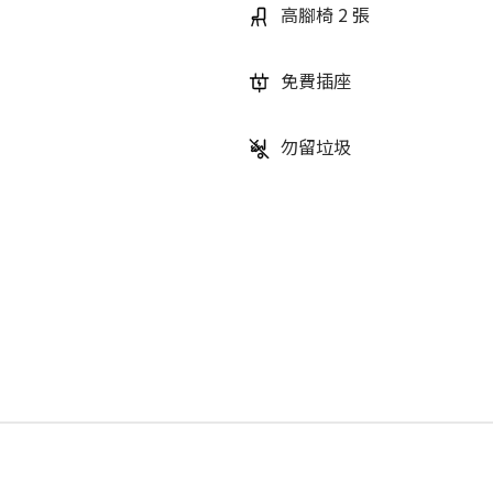
高腳椅 2 張
免費插座
勿留垃圾