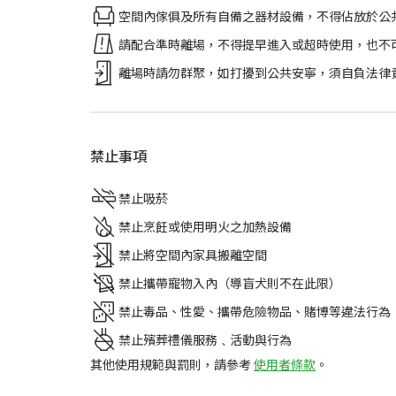
空間內傢俱及所有自備之器材設備，不得佔放於公
請配合準時離場，不得提早進入或超時使用，也不
離場時請勿群聚，如打擾到公共安寧，須自負法律
禁止事項
禁止吸菸
禁止烹飪或使用明火之加熱設備
禁止將空間內家具搬離空間
禁止攜帶寵物入內（導盲犬則不在此限）
禁止毒品、性愛、攜帶危險物品、賭博等違法行為
禁止殯葬禮儀服務﹑活動與行為
其他使用規範與罰則，請參考
使用者條款
。