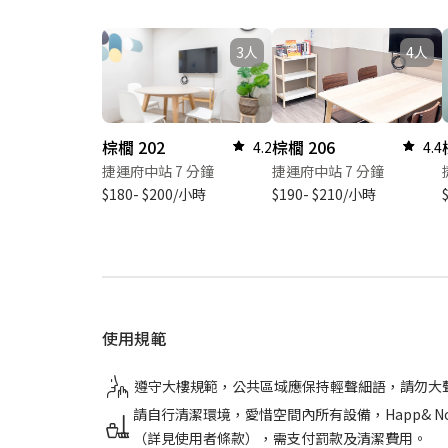
3人
4人
棕櫚 202
棕櫚 206
4.2
4.4
捷運府中站 7 分鐘
捷運府中站 7 分鐘
$180- $200/小時
$190- $210/小時
使用規範
遵守大樓規範，公共區域應保持輕聲細語，請勿大
請自行清潔環境，愛惜空間內所有設備，Happ&
（詳見使用者條款），需支付罰款及清潔費用。